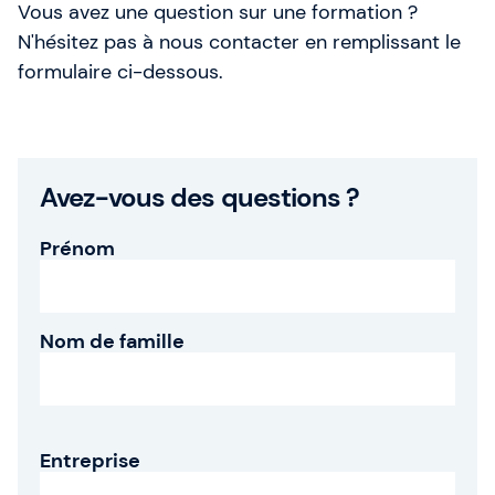
Vous avez une question sur une formation ?
Qui sommes-nous ?
N'hésitez pas à nous contacter en remplissant le
formulaire ci-dessous.
Notre équipe
SAFe 6.0
Avez-vous des questions ?
Contactez-nous
Prénom
Offres d'emploi
Devise: EUR (€)
Nom de famille
Changer de langue
Gladwell Academy
Entreprise
Gladwell Academy accompagne les professionnels