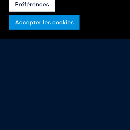
Préférences
Accepter les cookies
Formations
Calendrier
Intra-entreprise
Nos formateurs
Gladwell Academy