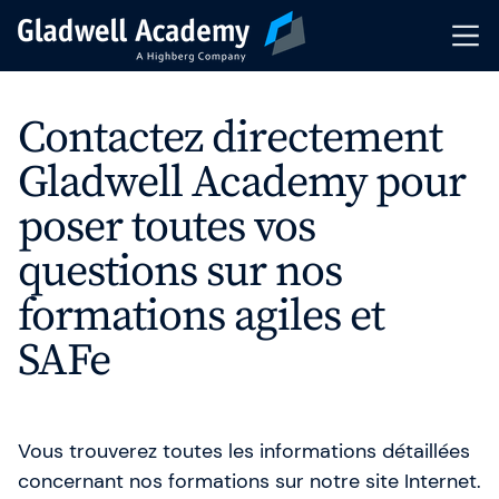
Pré-inscription
Contactez directement
Gladwell Academy pour
Nos Formations
poser toutes vos
Calendrier
questions sur nos
Formations Intra-Entreprise
formations agiles et
SAFe
Formateurs
Articles & Ressources
Vous trouverez toutes les informations détaillées
Indicateurs de performance
concernant nos formations sur notre site Internet.