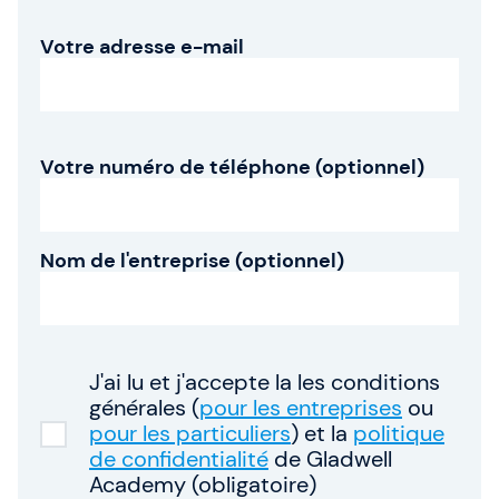
Qui sommes-nous ?
Votre adresse e-mail
Notre équipe
Votre numéro de téléphone (optionnel)
SAFe 6.0
Contactez-nous
Nom de l'entreprise (optionnel)
Offres d'emploi
Devise: EUR (€)
Changer de langue
J'ai lu et j'accepte la les conditions
générales (
pour les entreprises
ou
pour les particuliers
) et la
politique
Gladwell Academy
de confidentialité
de Gladwell
Gladwell Academy accompagne les professionnels
Academy (obligatoire)