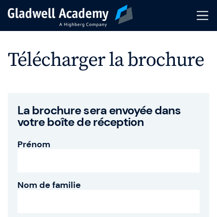
Pré-inscription
Télécharger la brochure
Nos Formations
Calendrier
La brochure sera envoyée dans
votre boîte de réception
Formations Intra-Entreprise
Prénom
Formateurs
Articles & Ressources
Nom de familie
Indicateurs de performance