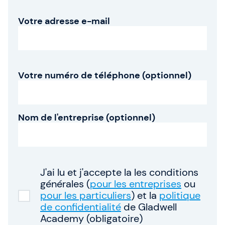
Qui sommes-nous ?
Votre adresse e-mail
Notre équipe
Votre numéro de téléphone (optionnel)
SAFe 6.0
Contactez-nous
Nom de l'entreprise (optionnel)
Offres d'emploi
Devise: EUR (€)
Changer de langue
J'ai lu et j'accepte la les conditions
générales (
pour les entreprises
ou
pour les particuliers
) et la
politique
Gladwell Academy
de confidentialité
de Gladwell
Gladwell Academy accompagne les professionnels
Academy (obligatoire)