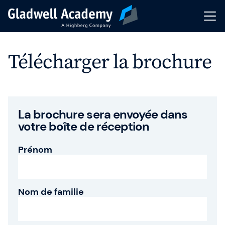
Pré-inscription
Télécharger la brochure
Nos Formations
Calendrier
La brochure sera envoyée dans
votre boîte de réception
Formations Intra-Entreprise
Prénom
Formateurs
Articles & Ressources
Nom de familie
Indicateurs de performance