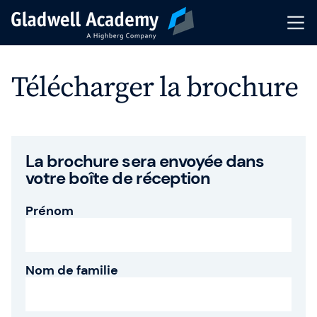
Pré-inscription
Télécharger la brochure
Nos Formations
Calendrier
La brochure sera envoyée dans
votre boîte de réception
Formations Intra-Entreprise
Prénom
Formateurs
Articles & Ressources
Nom de familie
Indicateurs de performance