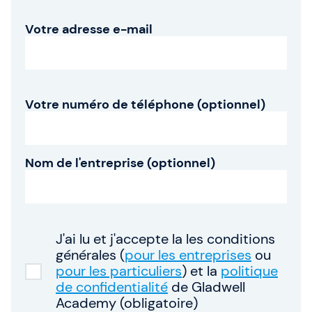
Qui sommes-nous ?
Votre adresse e-mail
Notre équipe
Votre numéro de téléphone (optionnel)
SAFe 6.0
Contactez-nous
Nom de l'entreprise (optionnel)
Offres d'emploi
Devise: EUR (€)
Changer de langue
J'ai lu et j'accepte la les conditions
générales (
pour les entreprises
ou
pour les particuliers
) et la
politique
Gladwell Academy
de confidentialité
de Gladwell
Gladwell Academy accompagne les professionnels
Academy (obligatoire)