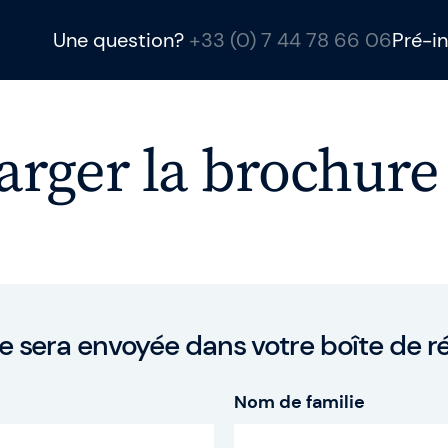
Une question?
+33 (0) 7 44 78 66 06
Pré-in
arger la brochure
Gladwell Academ
Gladwell Academy 
ambitieux grâce à d
SAFe et Intelligence 
conseil et des levi
équipes à être meill
ntreprise
e sera envoyée dans votre boîte de r
Nom de familie