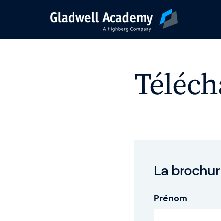
Pré-inscription
Téléch
Nos Formations
Calendrier
Formations Intra-E
La brochur
Prénom
Formateurs