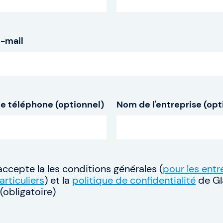
rces
SAFe 6.0
e-mail
Contactez-nous
rformance
Offres d'emploi
 ?
Devise: EUR (€)
e téléphone (optionnel)
Nom de l'entreprise (opt
Changer de langue
 j'accepte la les conditions générales (
pour les entr
articuliers
) et la
politique de confidentialité
de Gl
obligatoire)