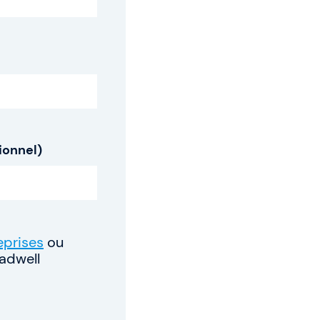
ionnel)
eprises
ou
adwell