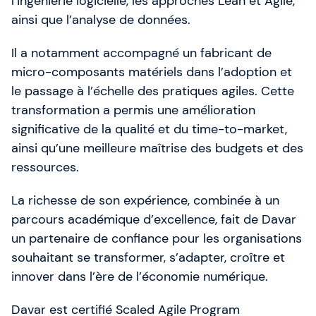
l’ingénierie logicielle, les approches Lean et Agile,
ambitieux grâce à des formations pratiques en
ainsi que l’analyse de données.
Agile, SAFe et Intelligence Artificielle. À travers
l’expertise, le conseil et des leviers d’action
Il a notamment accompagné un fabricant de
concrets, nous aidons les équipes à être meilleures
qu’hier.
micro-composants matériels dans l’adoption et
le passage à l’échelle des pratiques agiles. Cette
transformation a permis une amélioration
significative de la qualité et du time-to-market,
ainsi qu’une meilleure maîtrise des budgets et des
ressources.
La richesse de son expérience, combinée à un
parcours académique d’excellence, fait de Davar
un partenaire de confiance pour les organisations
souhaitant se transformer, s’adapter, croître et
innover dans l’ère de l’économie numérique.
Davar est certifié Scaled Agile Program