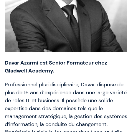
Qui sommes-nous ?
Notre équipe
SAFe 6.0
Contactez-nous
Davar Azarmi est Senior Formateur chez
Offres d'emploi
Gladwell Academy.
Devise: EUR (€)
Professionnel pluridisciplinaire, Davar dispose de
plus de 16 ans d’expérience dans une large variété
Changer de langue
de rôles IT et business. Il possède une solide
expertise dans des domaines tels que le
management stratégique, la gestion des systèmes
Gladwell Academy
d’information, la conduite du changement,
Gladwell Academy accompagne les professionnels