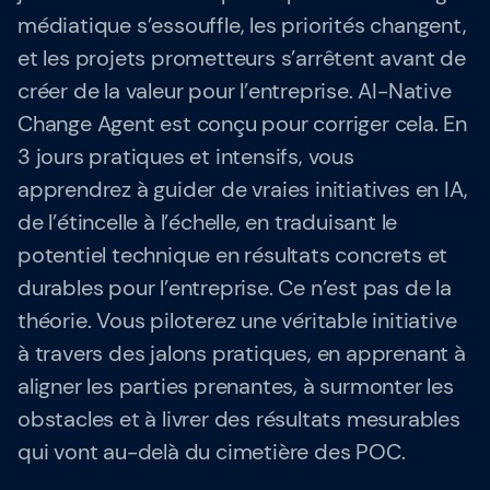
Qui sommes-nous ?
médiatique s’essouffle, les priorités changent,
et les projets prometteurs s’arrêtent avant de
Notre équipe
créer de la valeur pour l’entreprise. AI-Native
Change Agent est conçu pour corriger cela. En
3 jours pratiques et intensifs, vous
SAFe 6.0
apprendrez à guider de vraies initiatives en IA,
Contactez-nous
de l’étincelle à l’échelle, en traduisant le
potentiel technique en résultats concrets et
Offres d'emploi
durables pour l’entreprise. Ce n’est pas de la
Devise: EUR (€)
théorie. Vous piloterez une véritable initiative
Changer de langue
à travers des jalons pratiques, en apprenant à
aligner les parties prenantes, à surmonter les
obstacles et à livrer des résultats mesurables
Gladwell Academy
qui vont au-delà du cimetière des POC.
Gladwell Academy accompagne les professionnels