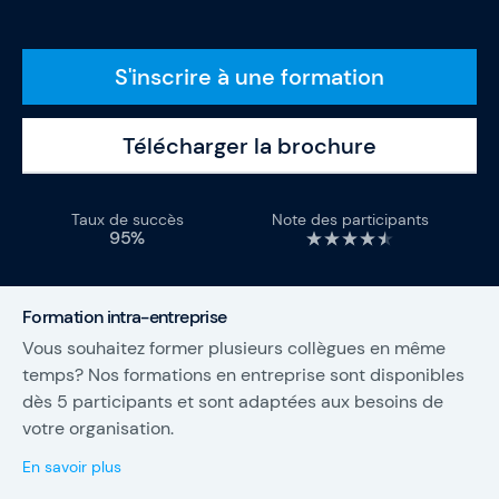
ambitieux grâce à des formations pratiques en
Agile, SAFe et Intelligence Artificielle. À travers
l’expertise, le conseil et des leviers d’action
S'inscrire à une formation
concrets, nous aidons les équipes à être meilleures
qu’hier.
Télécharger la brochure
Taux de succès
Note des participants
95%
Formation intra-entreprise
Vous souhaitez former plusieurs collègues en même
temps? Nos formations en entreprise sont disponibles
dès 5 participants et sont adaptées aux besoins de
votre organisation.
En savoir plus