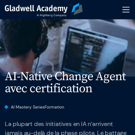
Pré-inscription
Nos Formations
Calendrier
AI-Native Change Agent
Formations Intra-Entreprise
avec certification
Formateurs
AI Mastery Series
Formation
Articles & Ressources
La plupart des initiatives en IA n’arrivent
Indicateurs de performance
jamais au-delà de la phase pilote. Le battage