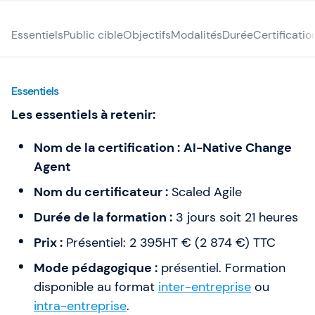
Essentiels
Public cible
Objectifs
Modalités
Durée
Certificati
Essentiels
Les essentiels à retenir:
Nom de la certification :
AI-Native Change
Agent
Nom du certificateur :
Scaled Agile
Durée de la formation :
3 jours soit 21 heures
Prix :
Présentiel: 2 395HT € (2 874 €) TTC
Mode pédagogique :
présentiel. Formation
disponible au format
inter-entreprise
ou
intra-entreprise
.