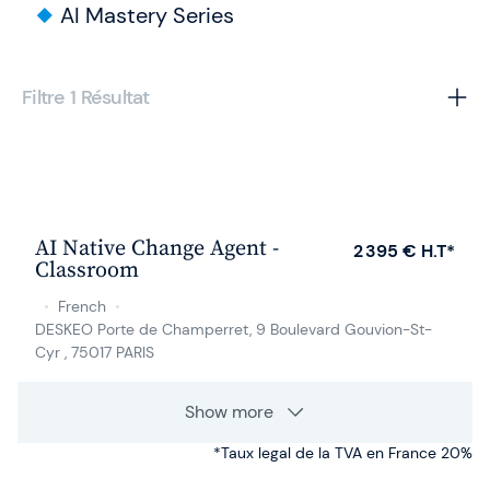
AI Mastery Series
Filtre 1
Résultat
16 nov.
AI Native Change Agent -
2 395 € H.T*
Classroom
•
French
•
DESKEO Porte de Champerret, 9 Boulevard Gouvion-St-
Cyr , 75017 PARIS
Show more
*Taux legal de la TVA en France 20%