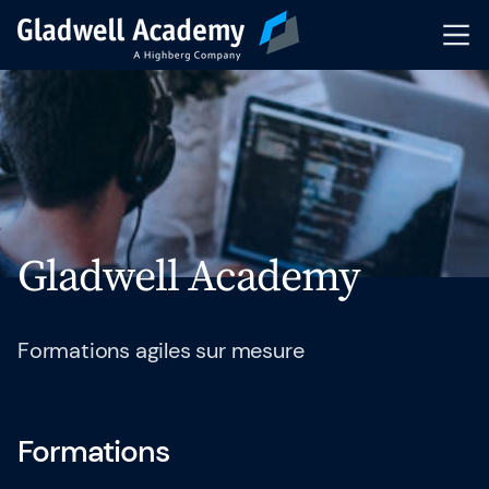
Pré-inscription
Nos Formations
Calendrier
Gladwell Academy
Formations Intra-Entreprise
Formateurs
Formations agiles sur mesure
Articles & Ressources
Formations
Indicateurs de performance