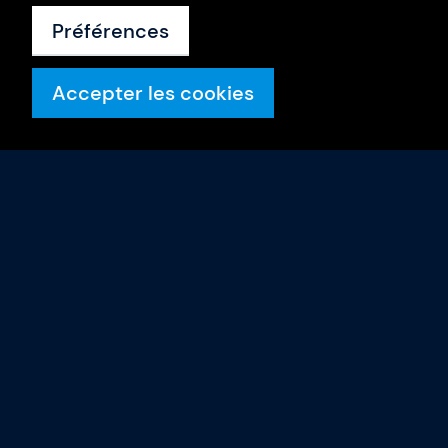
Préférences
Accepter les cookies
Formations
Calendrier
Intra-entreprise
Nos formateurs
Gladwell Academy