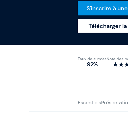
S'inscrire à un
Télécharger l
Taux de succès
Note des pa
92%
Essentiels
Présentati