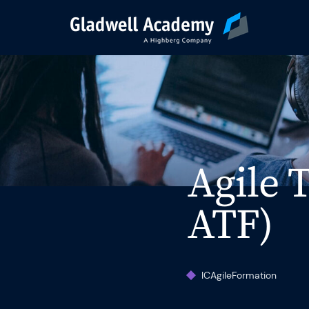
Pré-inscription
Nos Formations
Agile 
Calendrier
ATF)
Formations Intra-E
ICAgile
Formation
Formateurs