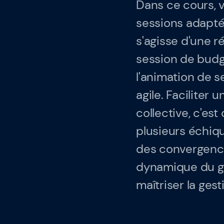
Dans ce cours, 
Articles & Ressou
sessions adaptée
s'agisse d'une 
Indicateurs de pe
session de budgé
l'animation de s
Qui sommes-nous
agile. Faciliter 
collective, c'e
Notre équipe
plusieurs échiqui
des convergences
dynamique du gro
maîtriser la ges