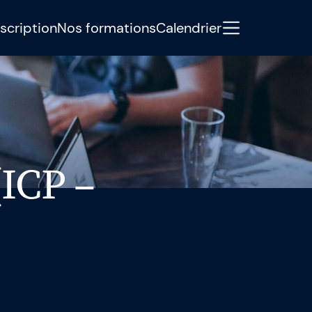
scription
Nos formations
Calendrier
y
accompagne les professionnels
es formations pratiques en Agile,
(ICP –
Artificielle. À travers l’expertise, le
ers d’action concrets, nous aidons les
eures qu’hier.