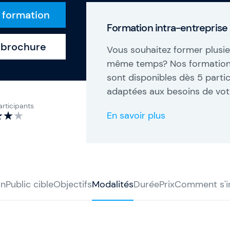
e formation
Formation intra-entreprise
a brochure
Vous souhaitez former plusie
même temps? Nos formations
sont disponibles dès 5 parti
adaptées aux besoins de votr
rticipants
En savoir plus
on
Public cible
Objectifs
Modalités
Durée
Prix
Comment s'in