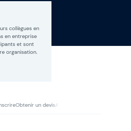
urs collègues en
 en entreprise
cipants et sont
e organisation.
scrire
Obtenir un devis
Accessibilité
Organisation
Certi