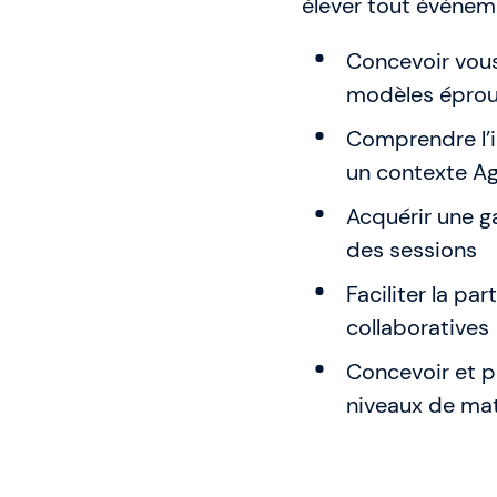
élever tout événem
Concevoir vous
modèles épro
Comprendre l’im
un contexte Ag
Acquérir une g
des sessions
Faciliter la pa
collaboratives
Concevoir et p
niveaux de mat