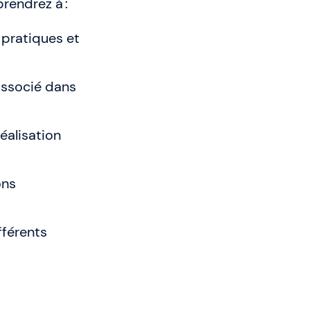
rendrez à :
 pratiques et
 associé dans
éalisation
ons
fférents