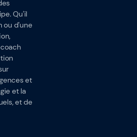
des
pe. Qu'il
m ou d'une
ion,
t coach
ction
sur
ergences et
gie et la
els, et de