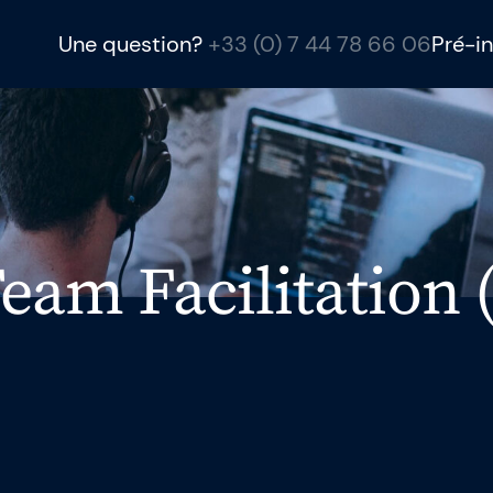
Une question?
+33 (0) 7 44 78 66 06
Pré-in
Gladwell Academ
Gladwell Academy 
ambitieux grâce à d
Team Facilitation 
SAFe et Intelligence 
conseil et des levi
équipes à être meill
ntreprise