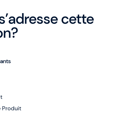
 s’adresse cette
on?
pants
t
e Produit