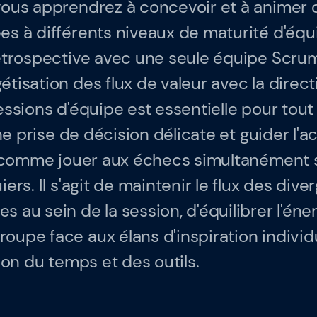
vous apprendrez à concevoir et à animer 
rces
s à différents niveaux de maturité d'équi
SAFe 6.0
rétrospective avec une seule équipe Scru
Contactez-nous
rformance
tisation des flux de valeur avec la direct
Offres d'emploi
essions d'équipe est essentielle pour tou
 ?
une prise de décision délicate et guider l'a
Devise: EUR (€)
st comme jouer aux échecs simultanément 
Changer de langue
ers. Il s'agit de maintenir le flux des div
 au sein de la session, d'équilibrer l'éner
upe face aux élans d'inspiration individu
tion du temps et des outils.