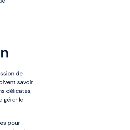
de
on
ession de
oivent savoir
ns délicates,
e gérer le
res pour