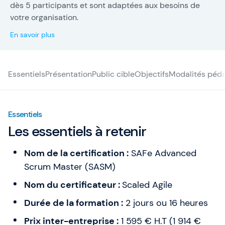
ambitieux grâce à des formations pratiques en
dès 5 participants et sont adaptées aux besoins de
Agile, SAFe et Intelligence Artificielle. À travers
votre organisation.
l’expertise, le conseil et des leviers d’action
En savoir plus
concrets, nous aidons les équipes à être meilleures
qu’hier.
Essentiels
Présentation
Public cible
Objectifs
Modalités péd
Essentiels
Les essentiels à retenir
Nom de la certification :
SAFe Advanced
Scrum Master (SASM)
Nom du certificateur :
Scaled Agile
Durée de la formation :
2 jours ou 16 heures
Prix inter-entreprise :
1 595 € H.T (1 914 €