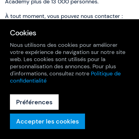
Academy plus de 13 000 personnes.
À tout moment, vous pouvez nous contacter :
Via notre formulaire
Cookies
Par téléphone : + 33 7 44 78 66 06
Par email :
info@gladwellacademy.fr
Nous utilisons des cookies pour améliorer
votre expérience de navigation sur notre site
web. Les cookies sont utilisés pour la
Mis à jour le 31/08/2025
personnalisation des annonces. Pour plus
d'informations, consultez notre
Politique de
confidentialité
Préférences
Prochaines formations SAFe
Advanced Scrum Master (SASM)
Accepter les cookies
Programmes