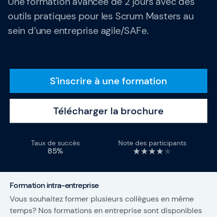
Une formation avancée de 2 jours avec des
Qui sommes-nous ?
outils pratiques pour les Scrum Masters au
sein d’une entreprise agile/SAFe.
Notre équipe
SAFe 6.0
S'inscrire à une formation
Contactez-nous
Télécharger la brochure
Offres d'emploi
Devise: EUR (€)
Taux de succès
Note des participants
85%
Changer de langue
Formation intra-entreprise
Gladwell Academy
Vous souhaitez former plusieurs collègues en même
Gladwell Academy accompagne les professionnels
temps? Nos formations en entreprise sont disponibles