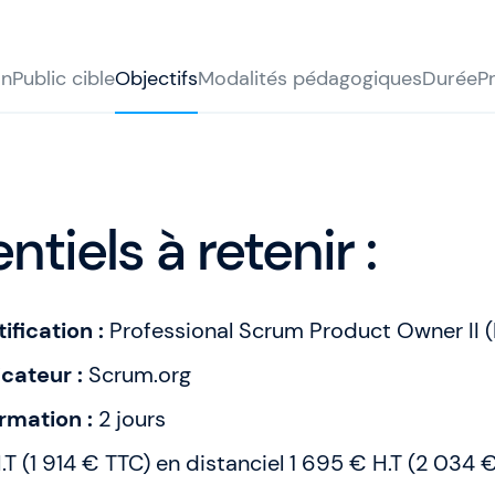
on
Public cible
Objectifs
Modalités pédagogiques
Durée
Pr
ntiels à retenir :
ification :
Professional Scrum Product Owner II (
cateur :
Scrum.org
rmation :
2 jours
.T (1 914 € TTC) en distanciel 1 695 € H.T (2 034 