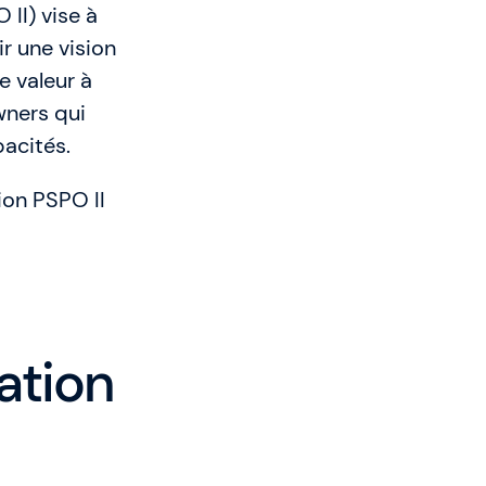
II) vise à
r une vision
e valeur à
wners qui
acités.
ion PSPO II
ation