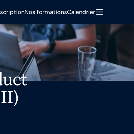
scription
Nos formations
Calendrier
y
accompagne les professionnels
es formations pratiques en Agile,
duct
Artificielle. À travers l’expertise, le
ers d’action concrets, nous aidons les
II)
eures qu’hier.