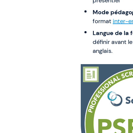
présentiel
Mode pédagog
format
inter-e
Langue de la f
définir avant l
anglais.