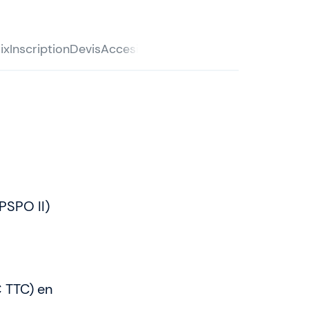
ix
Inscription
Devis
Accesibilité
Organisation
Certificatio
PSPO II)
€ TTC) en