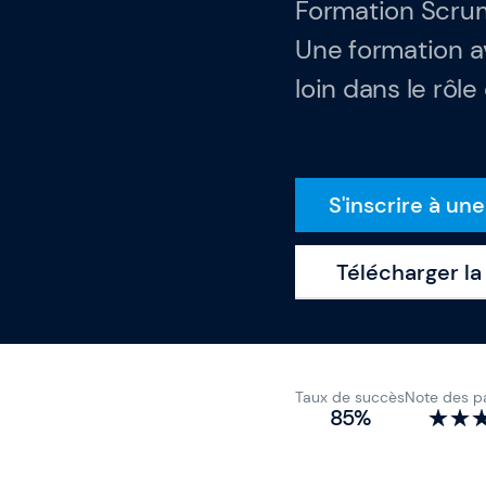
Formation Scrum
Articles & Ressou
Une formation av
loin dans le rôl
Indicateurs de pe
Qui sommes-nous
S'inscrire à un
Notre équipe
Télécharger l
Taux de succès
Note des pa
85%