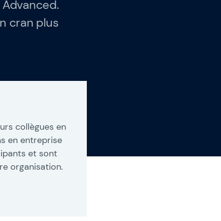
r Advanced.
un cran plus
urs collègues en
 en entreprise
cipants et sont
e organisation.