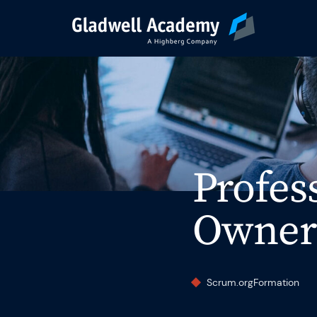
Pré-inscription
Nos Formations
Profes
Calendrier
Owner 
Formations Intra-E
Scrum.org
Formation
Formateurs