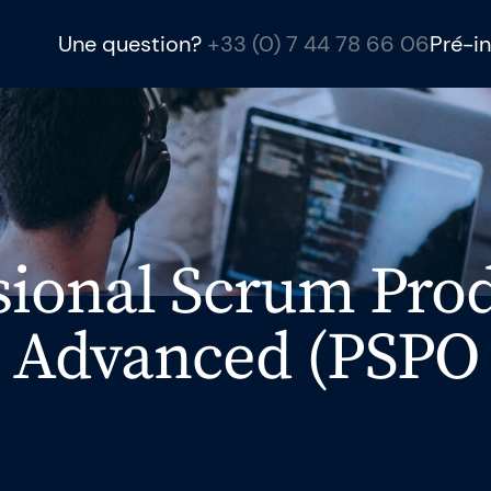
Une question?
+33 (0) 7 44 78 66 06
Pré-in
Gladwell Academ
Gladwell Academy 
ambitieux grâce à d
sional Scrum Pro
SAFe et Intelligence 
conseil et des levi
Advanced (PSPO 
équipes à être meill
ntreprise