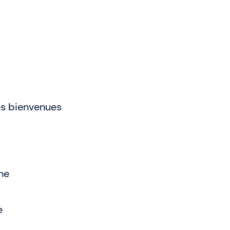
es bienvenues
nne
e