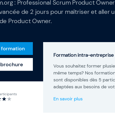
.org : Professional Scrum Product Owne
rces
ancée de 2 jours pour maîtriser et aller 
SAFe 6.0
e de Product Owner.
Contactez-nous
rformance
Offres d'emploi
 ?
e formation
Devise: EUR (€)
Formation intra-entreprise
Changer de langue
a brochure
Vous souhaitez former plusie
même temps? Nos formations
sont disponibles dès 5 parti
adaptées aux besoins de votr
rticipants
En savoir plus