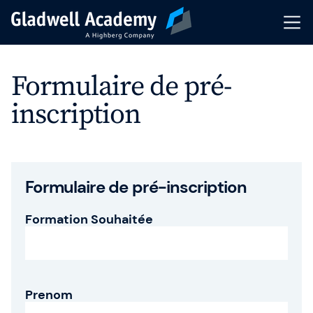
Pré-inscription
Formulaire de pré-
inscription
Nos Formations
Calendrier
Formations Intra-Entreprise
Formulaire de pré-inscription
Formateurs
Formation Souhaitée
Articles & Ressources
Indicateurs de performance
Prenom