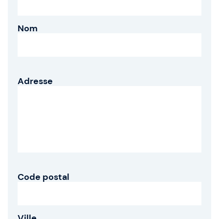
Qui sommes-nous ?
Nom
Notre équipe
SAFe 6.0
Adresse
Contactez-nous
Offres d'emploi
Devise: EUR (€)
Changer de langue
Code postal
Gladwell Academy
Gladwell Academy accompagne les professionnels
Ville