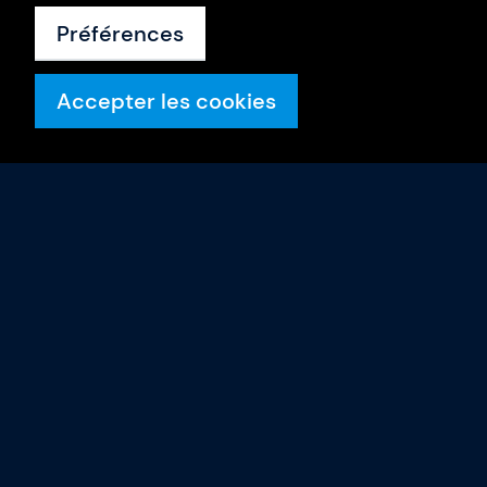
Préférences
Accepter les cookies
Formations
Calendrier
Intra-entreprise
Nos formateurs
Gladwell Academy