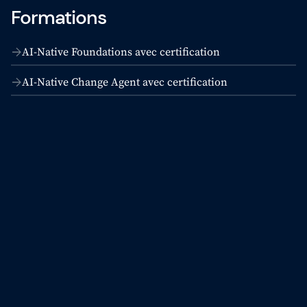
Formations
Qui sommes-nous ?
Notre équipe
AI-Native Foundations avec certification
AI-Native Change Agent avec certification
SAFe 6.0
Contactez-nous
Offres d'emploi
Devise: EUR (€)
Changer de langue
Gladwell Academy
Gladwell Academy accompagne les professionnels