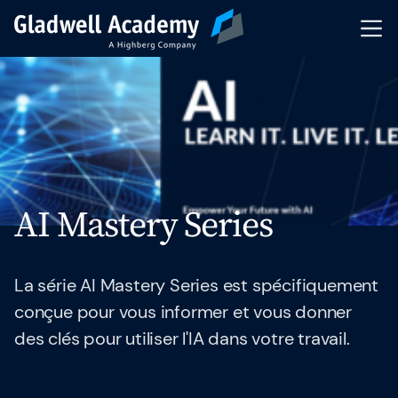
Pré-inscription
Nos Formations
Calendrier
AI Mastery Series
Formations Intra-Entreprise
Formateurs
La série AI Mastery Series est spécifiquement
conçue pour vous informer et vous donner
Articles & Ressources
des clés pour utiliser l'IA dans votre travail.
Indicateurs de performance