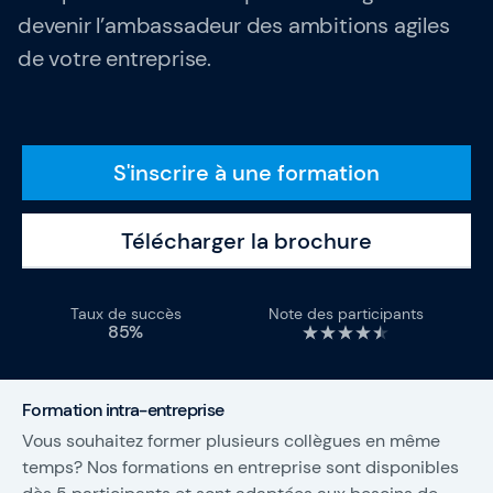
Qui sommes-nous ?
devenir l’ambassadeur des ambitions agiles
de votre entreprise.
Notre équipe
S'inscrire à une formation
SAFe 6.0
Contactez-nous
Télécharger la brochure
Offres d'emploi
Devise: EUR (€)
Taux de succès
Note des participants
85%
Changer de langue
Formation intra-entreprise
Gladwell Academy
Vous souhaitez former plusieurs collègues en même
temps? Nos formations en entreprise sont disponibles
Gladwell Academy accompagne les professionnels