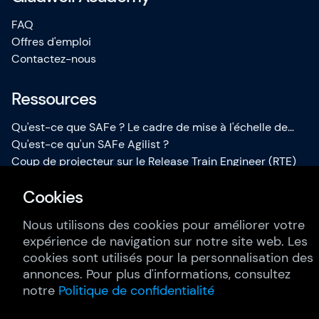
FAQ
Offres d'emploi
Contactez-nous
Ressources
Qu'est-ce que SAFe ? Le cadre de mise à l'échelle de
l'agilité ou Scaled Agile Framework (1/2)
Qu'est-ce qu'un SAFe Agilist ?
Coup de projecteur sur le Release Train Engineer (RTE)
Atteindre le cap de SPC: pourquoi devenir un SAFe
Cookies
Program Consultant certifié ?
Les tâches d'un Product Owner (PO)
Nous utilisons des cookies pour améliorer votre
Conditions générales pour les entreprises
expérience de navigation sur notre site web. Les
Conditions générales pour les particuliers
cookies sont utilisés pour la personnalisation des
Politique de confidentialité
annonces. Pour plus d'informations, consultez
Procédure de réclamation
notre
Politique de confidentialité
Mentions légales