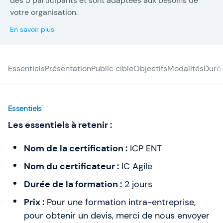
dès 5 participants et sont adaptées aux besoins de
ambitieux grâce à des formations pratiques en Agile,
votre organisation.
SAFe et Intelligence Artificielle. À travers l’expertise, le
conseil et des leviers d’action concrets, nous aidons les
En savoir plus
équipes à être meilleures qu’hier.
Essentiels
Présentation
Public cible
Objectifs
Modalités
Duré
Essentiels
Les essentiels à retenir :
Nom de la certification :
ICP ENT
Nom du certificateur :
IC Agile
Durée de la formation :
2 jours
Prix :
Pour une formation intra-entreprise,
pour obtenir un devis, merci de nous envoyer