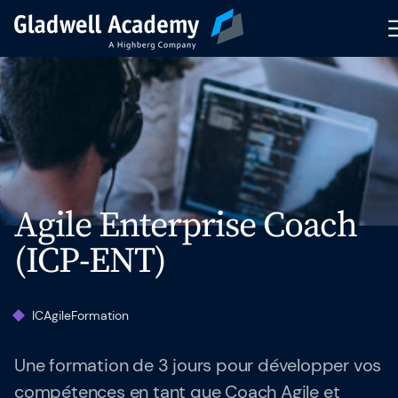
Pré-inscription
Nos Formations
Calendrier
Agile Enterprise Coach
Formations Intra-Entreprise
(ICP-ENT)
Formateurs
ICAgile
Formation
Articles & Ressources
Une formation de 3 jours pour développer vos
Indicateurs de performance
compétences en tant que Coach Agile et